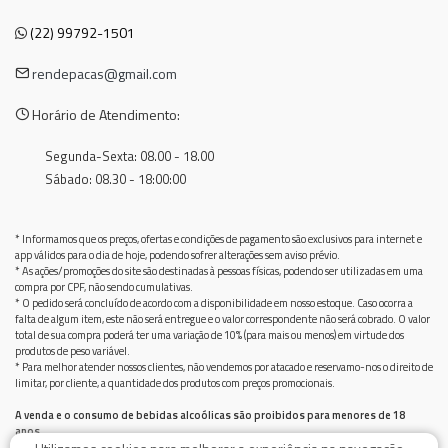
(22) 99792-1501
rendepacas@gmail.com
Horário de Atendimento:
Segunda-Sexta: 08.00 - 18.00
Sábado: 08.30 - 18:00:00
* Informamos que os preços, ofertas e condições de pagamento são exclusivos para internet e
app válidos para o dia de hoje, podendo sofrer alterações sem aviso prévio.
* As ações/promoções do site são destinadas à pessoas físicas, podendo ser utilizadas em uma
compra por CPF, não sendo cumulativas.
* O pedido será concluído de acordo com a disponibilidade em nosso estoque. Caso ocorra a
falta de algum item, este não será entregue e o valor correspondente não será cobrado. O valor
total de sua compra poderá ter uma variação de 10% (para mais ou menos) em virtude dos
produtos de peso variável.
* Para melhor atender nossos clientes, não vendemos por atacado e reservamo-nos o direito de
limitar, por cliente, a quantidade dos produtos com preços promocionais.
A venda e o consumo de bebidas alcoólicas são proibidos para menores de 18
anos.
Bebida alcoólica pode causar dependência química e, em excesso, provoca graves males à saúde.