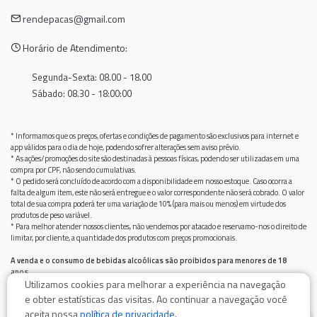
rendepacas@gmail.com
Horário de Atendimento:
Segunda-Sexta: 08.00 - 18.00
Sábado: 08.30 - 18:00:00
* Informamos que os preços, ofertas e condições de pagamento são exclusivos para internet e
app válidos para o dia de hoje, podendo sofrer alterações sem aviso prévio.
* As ações/promoções do site são destinadas à pessoas físicas, podendo ser utilizadas em uma
compra por CPF, não sendo cumulativas.
* O pedido será concluído de acordo com a disponibilidade em nosso estoque. Caso ocorra a
falta de algum item, este não será entregue e o valor correspondente não será cobrado. O valor
total de sua compra poderá ter uma variação de 10% (para mais ou menos) em virtude dos
produtos de peso variável.
* Para melhor atender nossos clientes, não vendemos por atacado e reservamo-nos o direito de
limitar, por cliente, a quantidade dos produtos com preços promocionais.
A venda e o consumo de bebidas alcoólicas são proibidos para menores de 18
anos.
Utilizamos cookies para melhorar a experiência na navegação
Bebida alcoólica pode causar dependência química e, em excesso, provoca graves males à saúde.
Beba com moderação
e obter estatísticas das visitas. Ao continuar a navegação você
aceita nossa
política de privacidade
.
0