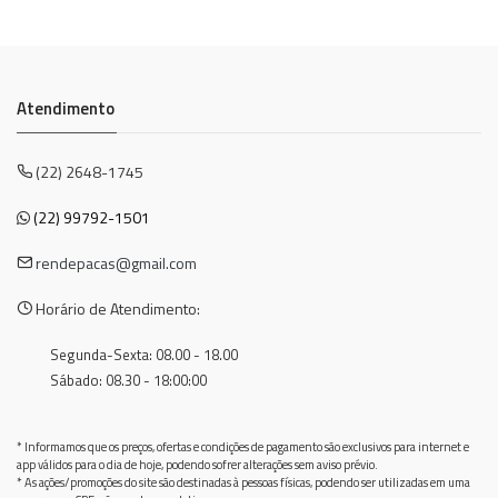
Atendimento
(22) 2648-1745
(22) 99792-1501
rendepacas@gmail.com
Horário de Atendimento:
Segunda-Sexta: 08.00 - 18.00
Sábado: 08.30 - 18:00:00
* Informamos que os preços, ofertas e condições de pagamento são exclusivos para internet e
app válidos para o dia de hoje, podendo sofrer alterações sem aviso prévio.
* As ações/promoções do site são destinadas à pessoas físicas, podendo ser utilizadas em uma