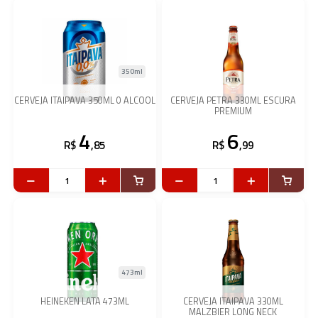
350ml
CERVEJA ITAIPAVA 350ML 0 ALCOOL
CERVEJA PETRA 330ML ESCURA
PREMIUM
4
6
R$
,85
R$
,99
473ml
HEINEKEN LATA 473ML
CERVEJA ITAIPAVA 330ML
MALZBIER LONG NECK