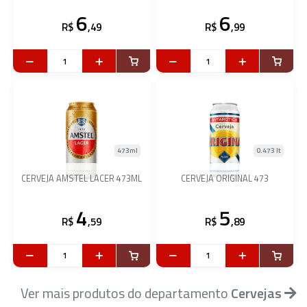
6
6
R$
,49
R$
,99
473ml
0.473 lt
CERVEJA AMSTEL LACER 473ML
CERVEJA ORIGINAL 473
4
5
R$
,59
R$
,89
Ver mais produtos do departamento
Cervejas