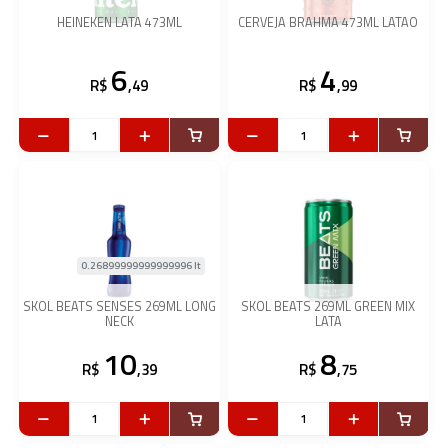
HEINEKEN LATA 473ML
CERVEJA BRAHMA 473ML LATAO
6
4
R$
,49
R$
,99
0.26899999999999996 lt
SKOL BEATS SENSES 269ML LONG
SKOL BEATS 269ML GREEN MIX
NECK
LATA
10
8
R$
,39
R$
,75