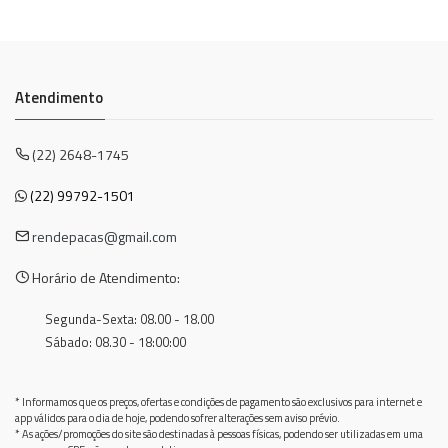
Atendimento
(22) 2648-1745
(22) 99792-1501
rendepacas@gmail.com
Horário de Atendimento:
Segunda-Sexta: 08.00 - 18.00
Sábado: 08.30 - 18:00:00
* Informamos que os preços, ofertas e condições de pagamento são exclusivos para internet e
app válidos para o dia de hoje, podendo sofrer alterações sem aviso prévio.
* As ações/promoções do site são destinadas à pessoas físicas, podendo ser utilizadas em uma