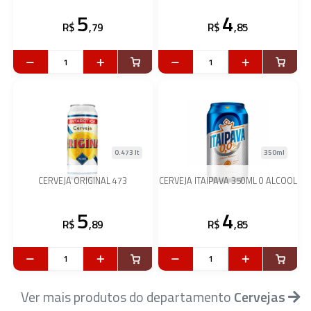
5
4
R$
,79
R$
,85
0.473 lt
350ml
CERVEJA ORIGINAL 473
CERVEJA ITAIPAVA 350ML 0 ALCOOL
5
4
R$
,89
R$
,85
Ver mais produtos do departamento
Cervejas