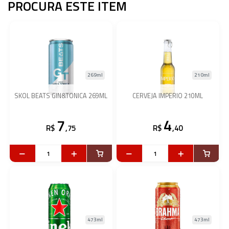
PROCURA ESTE ITEM
269ml
210ml
SKOL BEATS GIN&TONICA 269ML
CERVEJA IMPERIO 210ML
7
4
R$
,75
R$
,40
473ml
473ml