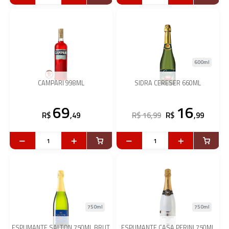
600ml
CAMPARI 998ML
SIDRA CERESER 660ML
69
16
R$
,49
R$ 16,99
R$
,99
750ml
750ml
ESPUMANTE SALTON 750ML BRUT
ESPUMANTE CASA PERINI 750ML