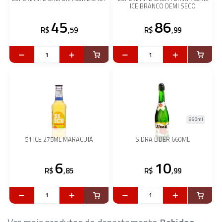
ICE BRANCO DEMI SECO
45
86
R$
,59
R$
,99
660ml
51 ICE 275ML MARACUJA
SIDRA LIDER 660ML
6
10
R$
,85
R$
,99