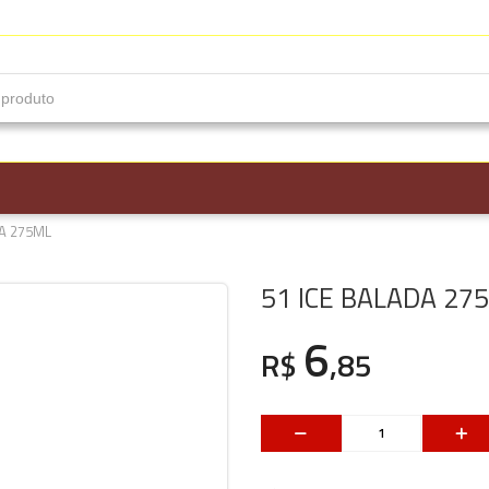
DA 275ML
51 ICE BALADA 27
6
R$
,85