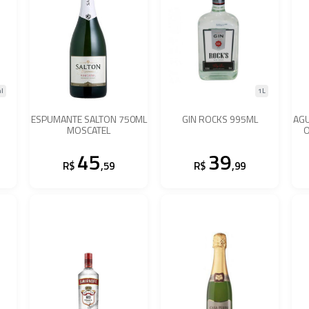
l
1L
ESPUMANTE SALTON 750ML
GIN ROCKS 995ML
AGU
MOSCATEL
45
39
R$
,59
R$
,99