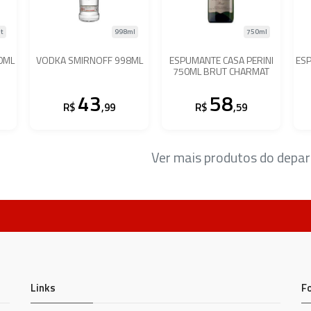
lt
998ml
750ml
0ML
VODKA SMIRNOFF 998ML
ESPUMANTE CASA PERINI
ES
750ML BRUT CHARMAT
43
58
R$
,99
R$
,59
Ver mais produtos do dep
Links
F