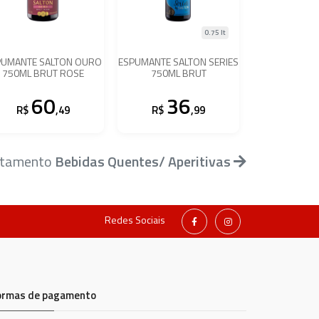
0.75 lt
PUMANTE SALTON OURO
ESPUMANTE SALTON SERIES
750ML BRUT ROSE
750ML BRUT
60
36
R$
,49
R$
,99
artamento
Bebidas Quentes/ Aperitivas
Redes Sociais
ormas de pagamento