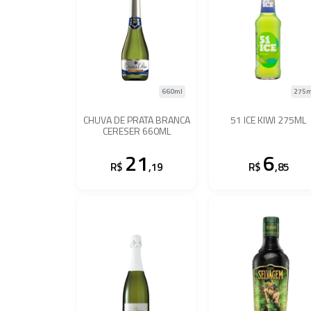
660ml
275m
CHUVA DE PRATA BRANCA
51 ICE KIWI 275ML
CERESER 660ML
21
6
R$
,19
R$
,85