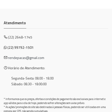
Atendimento
(22) 2648-1745
(22) 99792-1501
rendepacas@gmail.com
Horário de Atendimento:
Segunda-Sexta: 08.00 - 18.00
Sábado: 08.30 - 18:00:00
* Informamos que os preços, ofertas e condições de pagamento são exclusivos para internet e
app válidos para o dia de hoje, podendo sofrer alterações sem aviso prévio.
* As ações/promoções do site são destinadas à pessoas físicas, podendo ser utilizadas em uma
compra por CPF, não sendo cumulativas.