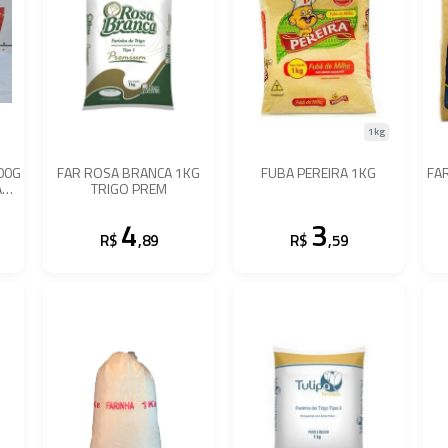
1kg
00G
FAR ROSA BRANCA 1KG
FUBA PEREIRA 1KG
FA
A
TRIGO PREM
4
3
R$
,89
R$
,59