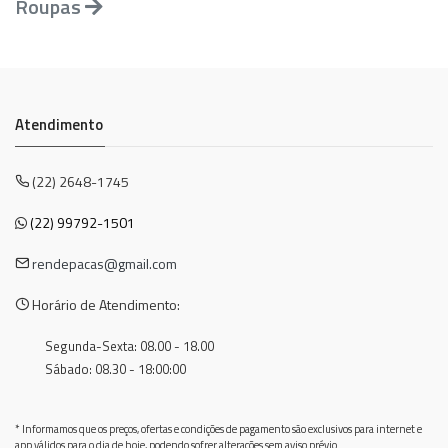
Roupas
Atendimento
(22) 2648-1745
(22) 99792-1501
rendepacas@gmail.com
Horário de Atendimento:
Segunda-Sexta: 08.00 - 18.00
Sábado: 08.30 - 18:00:00
* Informamos que os preços, ofertas e condições de pagamento são exclusivos para internet e
app válidos para o dia de hoje, podendo sofrer alterações sem aviso prévio.