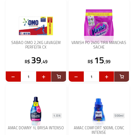
SABAO OMO 2,2KG LAVAGEM
VANISH PO 240G TIRA MANCHAS
PERFEITA CX
SACHE
39
15
R$
,49
R$
,99
1.0 lt
500ml
AMAC DOWNY 1L BRISA INTENSO
AMAC COMFORT 500ML CONC
INTENSE