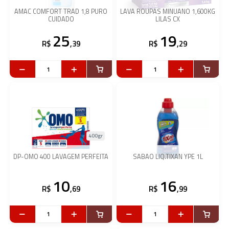
AMAC COMFORT TRAD 1,8 PURO
LAVA ROUPAS MINUANO 1,600KG
CUIDADO
LILAS CX
25
19
R$
,39
R$
,29
400gr
DP-OMO 400 LAVAGEM PERFEITA
SABAO LIQ.TIXAN YPE 1L
10
16
R$
,69
R$
,99