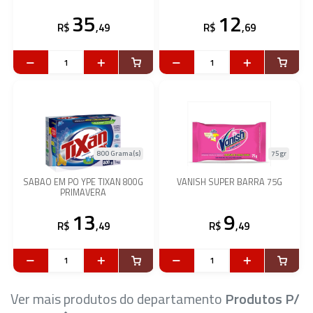
35
12
R$
,49
R$
,69
800 Grama(s)
75gr
SABAO EM PO YPE TIXAN 800G
VANISH SUPER BARRA 75G
PRIMAVERA
13
9
R$
,49
R$
,49
Ver mais produtos do departamento
Produtos P/