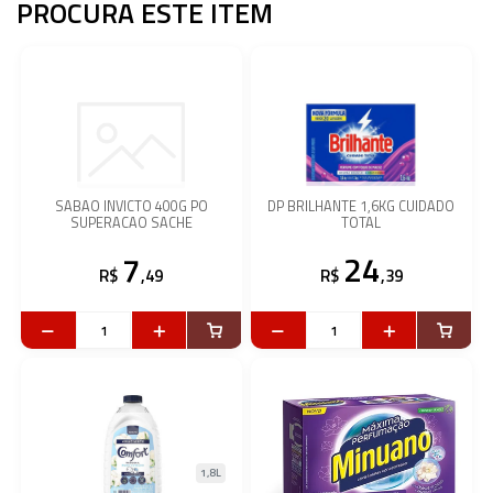
PROCURA ESTE ITEM
SABAO INVICTO 400G PO
DP BRILHANTE 1,6KG CUIDADO
SUPERACAO SACHE
TOTAL
7
24
R$
,49
R$
,39
1,8L