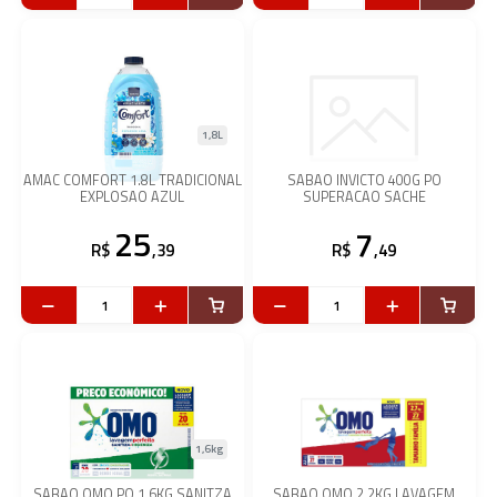
1,8L
AMAC COMFORT 1.8L TRADICIONAL
SABAO INVICTO 400G PO
EXPLOSAO AZUL
SUPERACAO SACHE
25
7
R$
,39
R$
,49
1,6kg
SABAO OMO PO 1,6KG SANITZA
SABAO OMO 2,2KG LAVAGEM