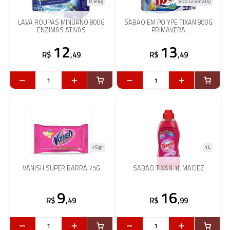
0.8 kg
800 Grama(s)
LAVA ROUPAS MINUANO 800G
SABAO EM PO YPE TIXAN 800G
ENZIMAS ATIVAS
PRIMAVERA
12
13
R$
,49
R$
,49
75gr
1L
VANISH SUPER BARRA 75G
SABAO TIXAN 1L MACIEZ
9
16
R$
,49
R$
,99