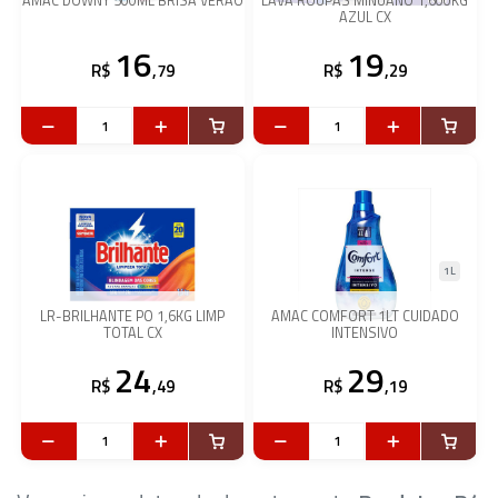
AMAC DOWNY 500ML BRISA VERAO
LAVA ROUPAS MINUANO 1,600KG
AZUL CX
16
19
R$
,79
R$
,29
1L
LR-BRILHANTE PO 1,6KG LIMP
AMAC COMFORT 1LT CUIDADO
TOTAL CX
INTENSIVO
24
29
R$
,49
R$
,19