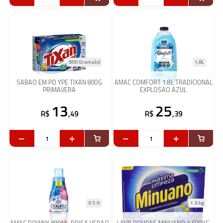
800 Grama(s)
1,8L
SABAO EM PO YPE TIXAN 800G
AMAC COMFORT 1.8L TRADICIONAL
PRIMAVERA
EXPLOSAO AZUL
13
25
R$
,49
R$
,39
0.5 lt
1.6 kg