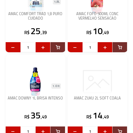
1,8L
AMAC COMFORT TRAD 1,8 PURO
AMAC FOFO 500ML CONC
CUIDADO
VERMELHO SENSACAO
25
10
R$
,39
R$
,49
1.0 lt
AMAC DOWNY 1L BRISA INTENSO
AMAC ZUKU 2L SOFT COALA
35
14
R$
,49
R$
,49