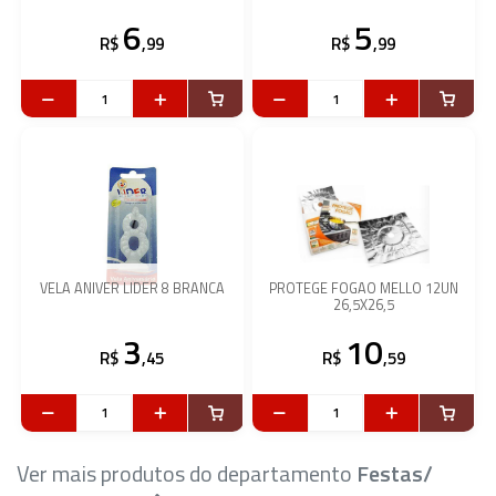
6
5
R$
,99
R$
,99
VELA ANIVER LIDER 8 BRANCA
PROTEGE FOGAO MELLO 12UN
26,5X26,5
3
10
R$
,45
R$
,59
Ver mais produtos do departamento
Festas/