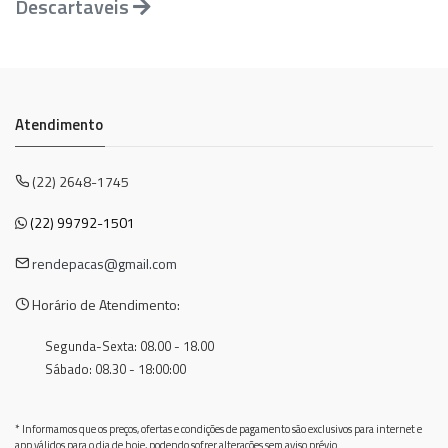
Descartaveis
Atendimento
(22) 2648-1745
(22) 99792-1501
rendepacas@gmail.com
Horário de Atendimento:
Segunda-Sexta: 08.00 - 18.00
Sábado: 08.30 - 18:00:00
* Informamos que os preços, ofertas e condições de pagamento são exclusivos para internet e
app válidos para o dia de hoje, podendo sofrer alterações sem aviso prévio.