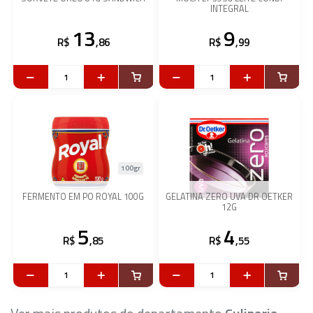
INTEGRAL
13
9
R$
,86
R$
,99
100gr
FERMENTO EM PO ROYAL 100G
GELATINA ZERO UVA DR OETKER
12G
5
4
R$
,85
R$
,55