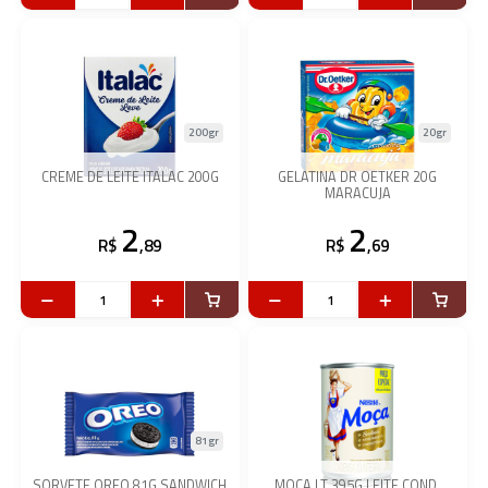
200gr
20gr
CREME DE LEITE ITALAC 200G
GELATINA DR OETKER 20G
MARACUJA
2
2
R$
,89
R$
,69
81gr
SORVETE OREO 81G SANDWICH
MOCA LT 395G LEITE COND.