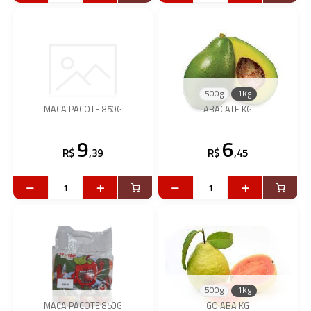
500g
1Kg
MACA PACOTE 850G
ABACATE KG
9
6
R$
,39
R$
,45
500g
1Kg
MACA PACOTE 850G
GOIABA KG