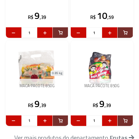
9
10
R$
,39
R$
,59
0.85 kg
MACA PACOTE 850G
MACA PACOTE 850G
9
9
R$
,39
R$
,39
Ver mais produtos do departamento
Frutas