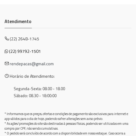
Atendimento
(22) 2648-1745
(22) 99792-1501
rendepacas@gmail.com
Horário de Atendimento:
Segunda-Sexta: 08.00 - 18.00
Sábado: 08.30 - 18:00:00
* Informamos que os preços, ofertas e condições de pagamento são exclusivos para internet e
app válidos para o dia de hoje, podendo sofrer alterações sem aviso prévio.
* As ações/promoções do site são destinadas à pessoas físicas, podendo ser utilizadas em uma
compra por CPF, não sendo cumulativas.
* O pedido será concluído de acordo com a disponibilidade em nosso estoque. Caso ocorra a