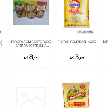
g
500 Grama(s)
CA
FAROFA BOM GOSTO 300G
FLOCAO COMBRASIL 500G
TA
DA
CASEIRA COSTELINHA
DEFUMADA
8
3
R$
,99
R$
,69