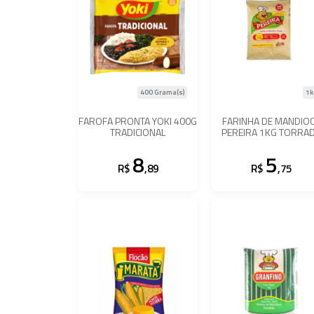
400 Grama(s)
1k
FAROFA PRONTA YOKI 400G
FARINHA DE MANDIO
TRADICIONAL
PEREIRA 1KG TORRA
8
5
R$
,89
R$
,75