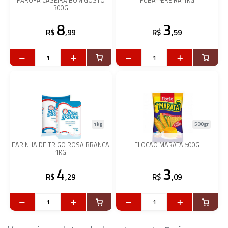
FAROFA CASEIRA BOM GOSTO
FUBA PEREIRA 1KG
300G
8
3
R$
,99
R$
,59
1kg
500gr
FARINHA DE TRIGO ROSA BRANCA
FLOCAO MARATA 500G
1KG
4
3
R$
,29
R$
,09