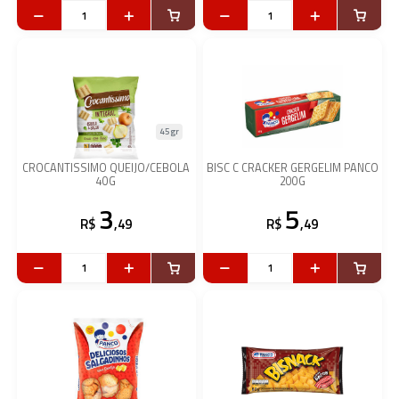
45gr
CROCANTISSIMO QUEIJO/CEBOLA
BISC C CRACKER GERGELIM PANCO
40G
200G
3
5
R$
,49
R$
,49