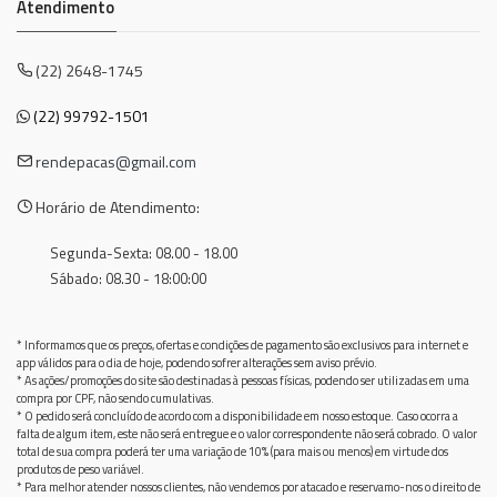
Atendimento
(22) 2648-1745
(22) 99792-1501
rendepacas@gmail.com
Horário de Atendimento:
Segunda-Sexta: 08.00 - 18.00
Sábado: 08.30 - 18:00:00
* Informamos que os preços, ofertas e condições de pagamento são exclusivos para internet e
app válidos para o dia de hoje, podendo sofrer alterações sem aviso prévio.
* As ações/promoções do site são destinadas à pessoas físicas, podendo ser utilizadas em uma
compra por CPF, não sendo cumulativas.
* O pedido será concluído de acordo com a disponibilidade em nosso estoque. Caso ocorra a
falta de algum item, este não será entregue e o valor correspondente não será cobrado. O valor
total de sua compra poderá ter uma variação de 10% (para mais ou menos) em virtude dos
produtos de peso variável.
* Para melhor atender nossos clientes, não vendemos por atacado e reservamo-nos o direito de