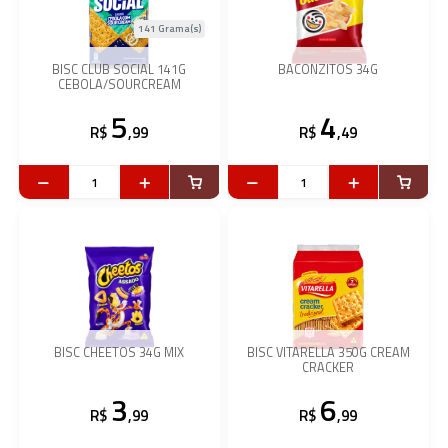
141 Grama(s)
BISC CLUB SOCIAL 141G
BACONZITOS 34G
CEBOLA/SOURCREAM
5
4
R$
,99
R$
,49
BISC CHEETOS 34G MIX
BISC VITARELLA 350G CREAM
CRACKER
3
6
R$
,99
R$
,99