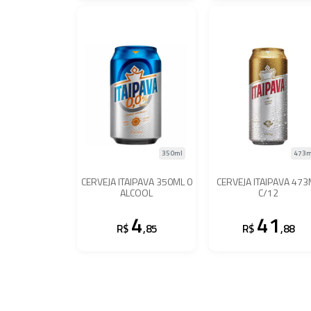
350ml
473m
CERVEJA ITAIPAVA 350ML 0
CERVEJA ITAIPAVA 473
ALCOOL
C/12
4
41
R$
,85
R$
,88