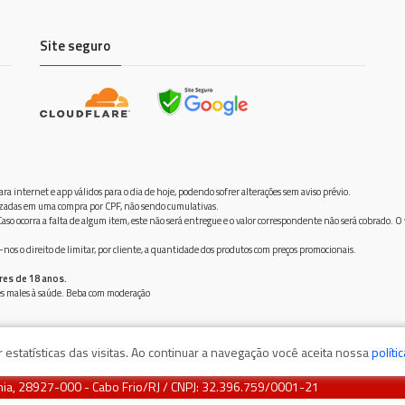
Site seguro
ra internet e app válidos para o dia de hoje, podendo sofrer alterações sem aviso prévio.
ilizadas em uma compra por CPF, não sendo cumulativas.
aso ocorra a falta de algum item, este não será entregue e o valor correspondente não será cobrado. O
os o direito de limitar, por cliente, a quantidade dos produtos com preços promocionais.
res de 18 anos.
ves males à saúde. Beba com moderação
estatísticas das visitas. Ao continuar a navegação você aceita nossa
políti
rnia, 28927-000 - Cabo Frio/RJ / CNPJ: 32.396.759/0001-21