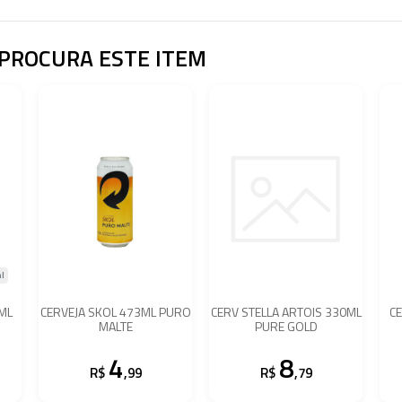
PROCURA ESTE ITEM
l
ML
CERVEJA SKOL 473ML PURO
CERV STELLA ARTOIS 330ML
CE
MALTE
PURE GOLD
4
8
R$
,99
R$
,79