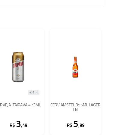
473ml
RVEJA ITAIPAVA 473ML
CERV AMSTEL 355ML LAGER
LN
3
5
R$
,49
R$
,99