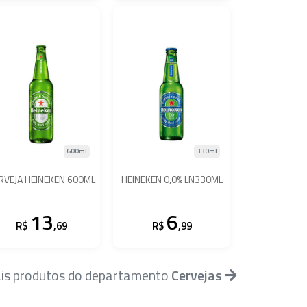
600ml
330ml
RVEJA HEINEKEN 600ML
HEINEKEN 0,0% LN330ML
13
6
R$
,69
R$
,99
is produtos do departamento
Cervejas