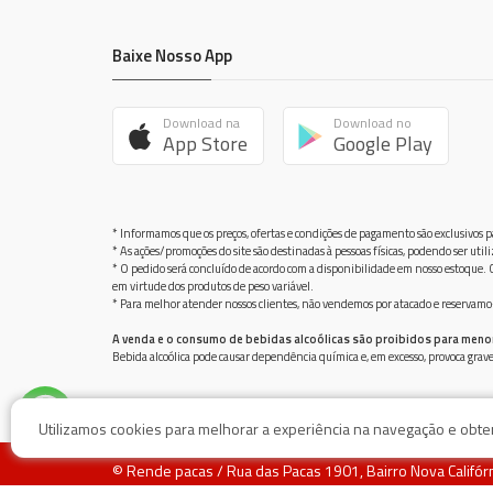
Baixe Nosso App
Download na
Download no
App Store
Google Play
* Informamos que os preços, ofertas e condições de pagamento são exclusivos pa
* As ações/promoções do site são destinadas à pessoas físicas, podendo ser ut
* O pedido será concluído de acordo com a disponibilidade em nosso estoque. C
em virtude dos produtos de peso variável.
* Para melhor atender nossos clientes, não vendemos por atacado e reservamo-n
A venda e o consumo de bebidas alcoólicas são proibidos para meno
Bebida alcoólica pode causar dependência química e, em excesso, provoca gra
Utilizamos cookies para melhorar a experiência na navegação e obter 
© Rende pacas / Rua das Pacas 1901, Bairro Nova Califó