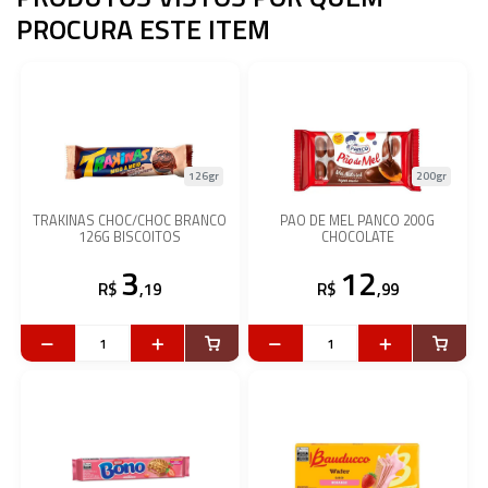
PROCURA ESTE ITEM
126gr
200gr
TRAKINAS CHOC/CHOC BRANCO
PAO DE MEL PANCO 200G
126G BISCOITOS
CHOCOLATE
3
12
R$
,19
R$
,99