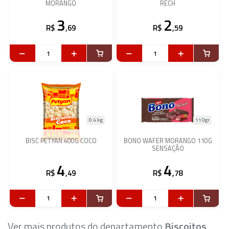
MORANGO
RECH
3
2
R$
,69
R$
,59
0.4 kg
110gr
BISC PETYAN 400G COCO
BONO WAFER MORANGO 110G
SENSAÇÃO
4
4
R$
,49
R$
,78
Ver mais produtos do departamento
Biscoitos