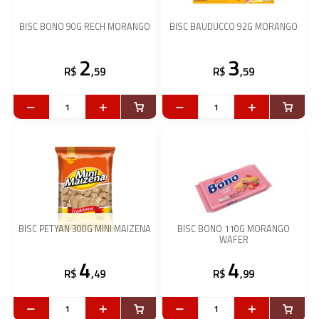
BISC BONO 90G RECH MORANGO
BISC BAUDUCCO 92G MORANGO
2
3
R$
,59
R$
,59
BISC PETYAN 300G MINI MAIZENA
BISC BONO 110G MORANGO
WAFER
4
4
R$
,49
R$
,99