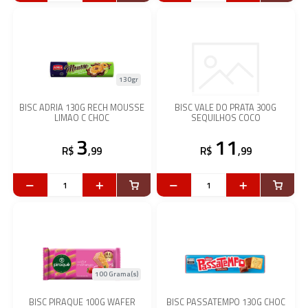
130gr
BISC ADRIA 130G RECH MOUSSE
BISC VALE DO PRATA 300G
LIMAO C CHOC
SEQUILHOS COCO
3
11
R$
,99
R$
,99
100 Grama(s)
BISC PIRAQUE 100G WAFER
BISC PASSATEMPO 130G CHOC