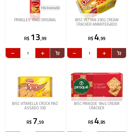
104 Grama(s)
PRINGLES 104G ORIGINAL
BISC PETYAN 350G CREAM
CRACKER AMANTEIGADO
13
4
R$
,99
R$
,99
BISC VITARELLA CROCK PAO
BISC PIRAQUE 184G CREAM
ASSADO 350
CRACKER
7
4
R$
,59
R$
,85