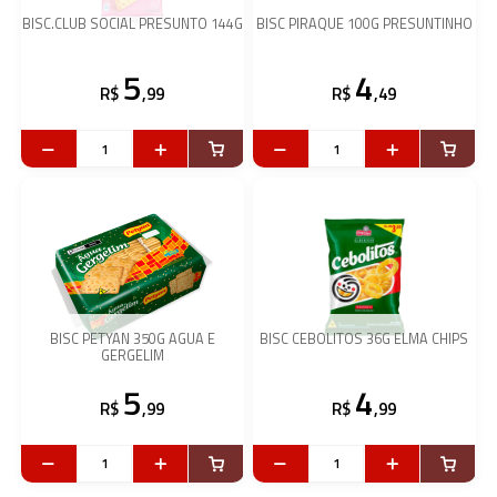
BISC.CLUB SOCIAL PRESUNTO 144G
BISC PIRAQUE 100G PRESUNTINHO
5
4
R$
,99
R$
,49
BISC PETYAN 350G AGUA E
BISC CEBOLITOS 36G ELMA CHIPS
GERGELIM
5
4
R$
,99
R$
,99