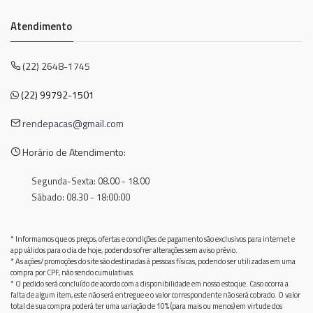
Atendimento
(22) 2648-1745
(22) 99792-1501
rendepacas@gmail.com
Horário de Atendimento:
Segunda-Sexta: 08.00 - 18.00
Sábado: 08.30 - 18:00:00
* Informamos que os preços, ofertas e condições de pagamento são exclusivos para internet e
app válidos para o dia de hoje, podendo sofrer alterações sem aviso prévio.
* As ações/promoções do site são destinadas à pessoas físicas, podendo ser utilizadas em uma
compra por CPF, não sendo cumulativas.
* O pedido será concluído de acordo com a disponibilidade em nosso estoque. Caso ocorra a
falta de algum item, este não será entregue e o valor correspondente não será cobrado. O valor
total de sua compra poderá ter uma variação de 10% (para mais ou menos) em virtude dos