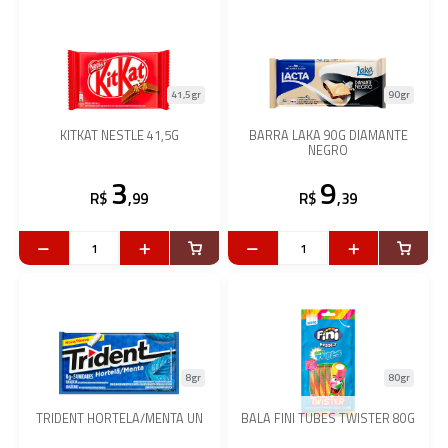
41,5gr
90gr
KITKAT NESTLE 41,5G
BARRA LAKA 90G DIAMANTE
NEGRO
3
9
R$
,99
R$
,39
8gr
80gr
TRIDENT HORTELA/MENTA UN
BALA FINI TUBES TWISTER 80G