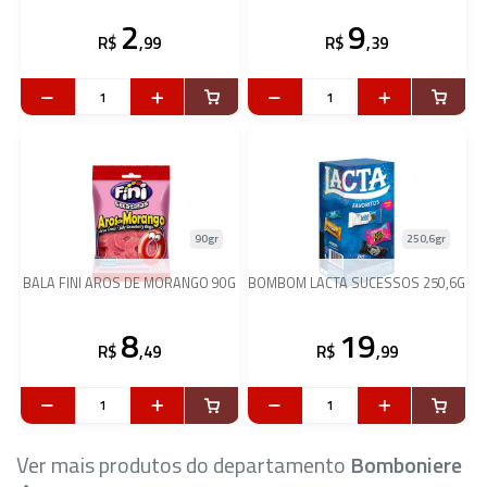
2
9
R$
,99
R$
,39
90gr
250,6gr
BALA FINI AROS DE MORANGO 90G
BOMBOM LACTA SUCESSOS 250,6G
8
19
R$
,49
R$
,99
Ver mais produtos do departamento
Bomboniere