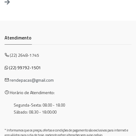
Atendimento
(22) 2648-1745
(22) 99792-1501
rendepacas@gmail.com
Horário de Atendimento:
Segunda-Sexta: 08.00 - 18.00
Sábado: 08.30 - 18:00:00
* Informamos que os preços, ofertas e condições de pagamento são exclusivos para internet e
app válidos para o dia de hoje, podendo sofrer alterações sem aviso prévio.