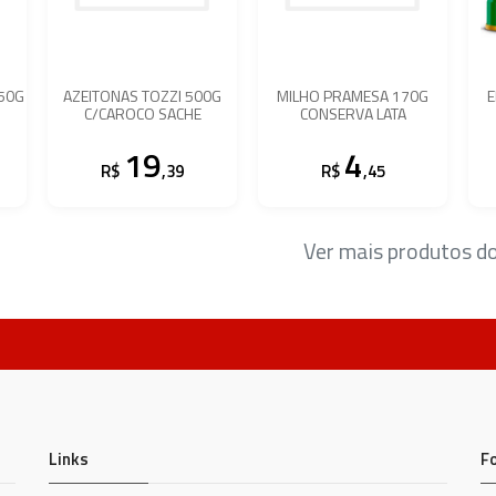
50G
AZEITONAS TOZZI 500G
MILHO PRAMESA 170G
E
C/CAROCO SACHE
CONSERVA LATA
19
4
R$
,39
R$
,45
Ver mais produtos 
Links
F