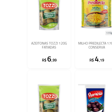
170g
AZEITONAS TOZZI 120G
MILHO PREDILECTA 17
FATIADAS
CONSERVA
6
4
R$
,99
R$
,19