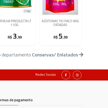
170gr
RVILHA PREDILECTA LT
AZEITONAS TIO PACO 80G
170G
FATIADAS
3
5
R$
,99
R$
,99
do departamento
Conservas/ Enlatados
Redes Sociais
ormas de pagamento