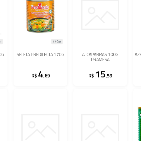
r
170gr
0G
SELETA PREDILECTA 170G
ALCAPARRAS 100G
AZ
PRAMESA
4
15
R$
,69
R$
,59