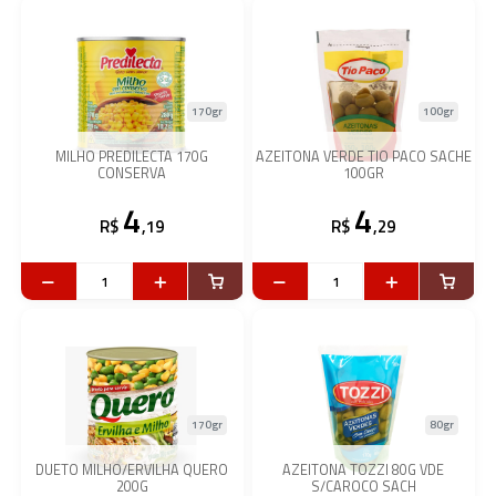
170gr
100gr
MILHO PREDILECTA 170G
AZEITONA VERDE TIO PACO SACHE
CONSERVA
100GR
4
4
R$
,19
R$
,29
170gr
80gr
DUETO MILHO/ERVILHA QUERO
AZEITONA TOZZI 80G VDE
200G
S/CAROCO SACH