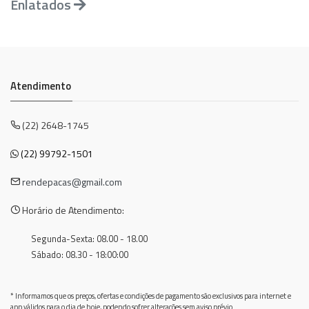
Enlatados
Atendimento
(22) 2648-1745
(22) 99792-1501
rendepacas@gmail.com
Horário de Atendimento:
Segunda-Sexta: 08.00 - 18.00
Sábado: 08.30 - 18:00:00
* Informamos que os preços, ofertas e condições de pagamento são exclusivos para internet e
app válidos para o dia de hoje, podendo sofrer alterações sem aviso prévio.