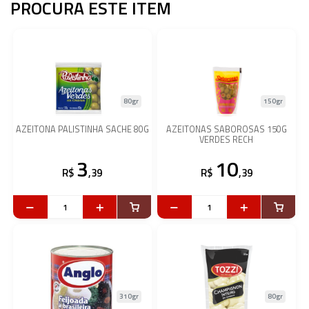
PROCURA ESTE ITEM
80gr
150gr
AZEITONA PALISTINHA SACHE 80G
AZEITONAS SABOROSAS 150G
VERDES RECH
3
10
R$
,39
R$
,39
310gr
80gr