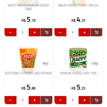
DUETO MILHO/ERVILHA QUERO
MILHO VERDE FUGINI 170G SH
200G
5
4
R$
,79
R$
,25
80gr
170gr
AZEITONA TOZZI 80G VDE FATIADA
ERVILHA QUERO LATA 170G
5
5
R$
,89
R$
,25