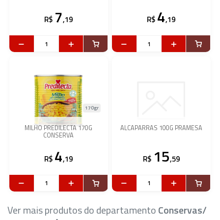
7
4
R$
,19
R$
,19
170gr
MILHO PREDILECTA 170G
ALCAPARRAS 100G PRAMESA
CONSERVA
4
15
R$
,19
R$
,59
Ver mais produtos do departamento
Conservas/