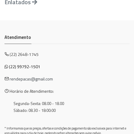
Enlatados
Atendimento
(22) 2648-1745
(22) 99792-1501
rendepacas@gmail.com
Horário de Atendimento:
Segunda-Sexta: 08.00 - 18.00
Sábado: 08.30 - 18:00:00
* Informamos que os preços, ofertas e condições de pagamento são exclusivos para internet e
app válidos para o dia de hoje, podendo sofrer alterações sem aviso prévio.