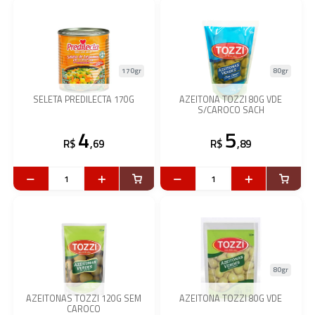
170gr
80gr
SELETA PREDILECTA 170G
AZEITONA TOZZI 80G VDE
S/CAROCO SACH
4
5
R$
,69
R$
,89
80gr
AZEITONAS TOZZI 120G SEM
AZEITONA TOZZI 80G VDE
CAROCO