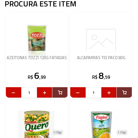
PROCURA ESTE ITEM
AZEITONAS TOZZI 120G FATIADAS
ALCAPARRAS TIO PACO 80G
6
8
R$
,99
R$
,59
170gr
170gr