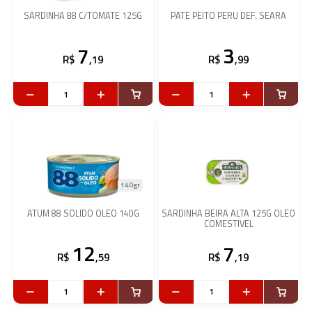
SARDINHA 88 C/TOMATE 125G
PATE PEITO PERU DEF. SEARA
7
3
R$
,19
R$
,99
140gr
ATUM 88 SOLIDO OLEO 140G
SARDINHA BEIRA ALTA 125G OLEO
COMESTIVEL
12
7
R$
,59
R$
,19