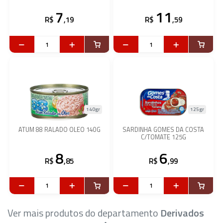
7
11
R$
,19
R$
,59
140gr
125gr
ATUM 88 RALADO OLEO 140G
SARDINHA GOMES DA COSTA
C/TOMATE 125G
8
6
R$
,85
R$
,99
Ver mais produtos do departamento
Derivados