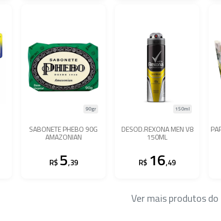
90gr
150ml
SABONETE PHEBO 90G
DESOD.REXONA MEN V8
PAP
AMAZONIAN
150ML
5
16
R$
,39
R$
,49
Ver mais produtos d