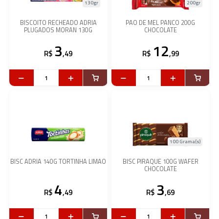
130gr
200gr
BISCOITO RECHEADO ADRIA
PAO DE MEL PANCO 200G
PLUGADOS MORAN 130G
CHOCOLATE
3
12
R$
,49
R$
,99
100 Grama(s)
BISC ADRIA 140G TORTINHA LIMAO
BISC PIRAQUE 100G WAFER
CHOCOLATE
4
3
R$
,49
R$
,69