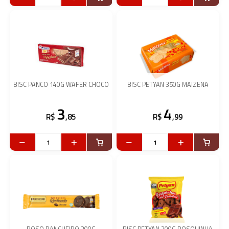
BISC PANCO 140G WAFER CHOCO
BISC PETYAN 350G MAIZENA
3
4
R$
,85
R$
,99