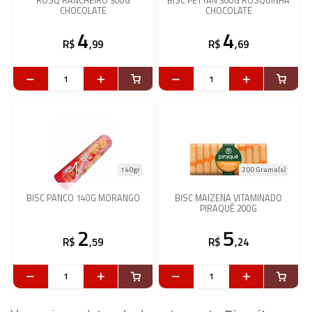
ROSQ RANCHEIRO 300G
BISC PETYAN 300G ROSQUINHA
CHOCOLATE
CHOCOLATE
4
4
R$
,99
R$
,69
140gr
200 Grama(s)
BISC PANCO 140G MORANGO
BISC MAIZENA VITAMINADO
PIRAQUÊ 200G
2
5
R$
,59
R$
,24