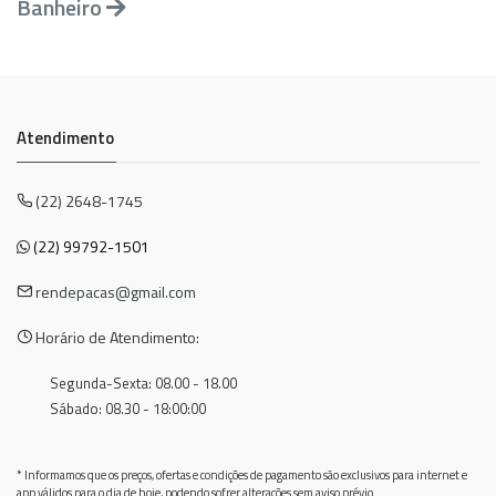
Banheiro
Atendimento
(22) 2648-1745
(22) 99792-1501
rendepacas@gmail.com
Horário de Atendimento:
Segunda-Sexta: 08.00 - 18.00
Sábado: 08.30 - 18:00:00
* Informamos que os preços, ofertas e condições de pagamento são exclusivos para internet e
app válidos para o dia de hoje, podendo sofrer alterações sem aviso prévio.