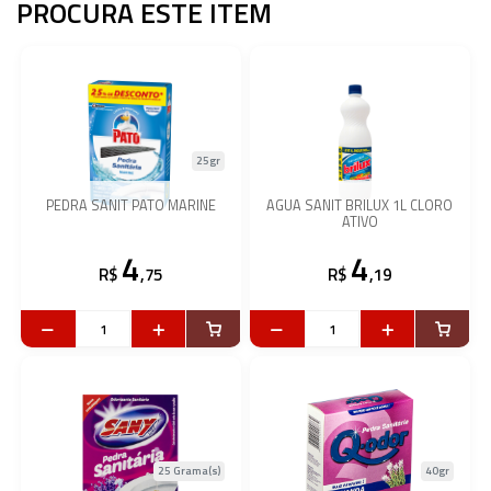
PROCURA ESTE ITEM
25gr
PEDRA SANIT PATO MARINE
AGUA SANIT BRILUX 1L CLORO
ATIVO
4
4
R$
,75
R$
,19
25 Grama(s)
40gr