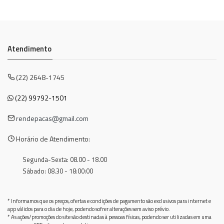
Atendimento
(22) 2648-1745
(22) 99792-1501
rendepacas@gmail.com
Horário de Atendimento:
Segunda-Sexta: 08.00 - 18.00
Sábado: 08.30 - 18:00:00
* Informamos que os preços, ofertas e condições de pagamento são exclusivos para internet e
app válidos para o dia de hoje, podendo sofrer alterações sem aviso prévio.
* As ações/promoções do site são destinadas à pessoas físicas, podendo ser utilizadas em uma