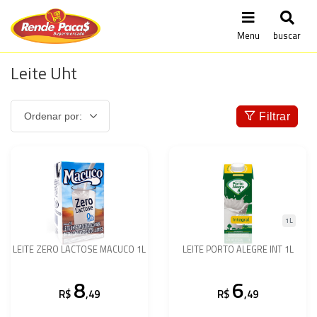
Menu
buscar
Leite Uht
Filtrar
1L
LEITE ZERO LACTOSE MACUCO 1L
LEITE PORTO ALEGRE INT 1L
8
6
R$
,49
R$
,49