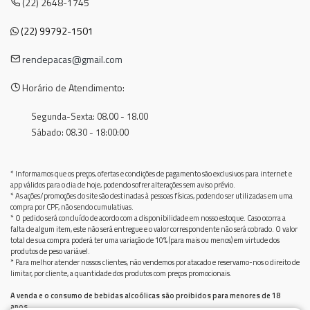
(22) 2648-1745
(22) 99792-1501
rendepacas@gmail.com
Horário de Atendimento:
Segunda-Sexta: 08.00 - 18.00
Sábado: 08.30 - 18:00:00
* Informamos que os preços, ofertas e condições de pagamento são exclusivos para internet e
app válidos para o dia de hoje, podendo sofrer alterações sem aviso prévio.
* As ações/promoções do site são destinadas à pessoas físicas, podendo ser utilizadas em uma
compra por CPF, não sendo cumulativas.
* O pedido será concluído de acordo com a disponibilidade em nosso estoque. Caso ocorra a
falta de algum item, este não será entregue e o valor correspondente não será cobrado. O valor
total de sua compra poderá ter uma variação de 10% (para mais ou menos) em virtude dos
produtos de peso variável.
* Para melhor atender nossos clientes, não vendemos por atacado e reservamo-nos o direito de
limitar, por cliente, a quantidade dos produtos com preços promocionais.
A venda e o consumo de bebidas alcoólicas são proibidos para menores de 18
anos.